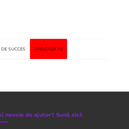
I DE SUCCES
APELEAZĂ 112
Ai nevoie de ajutor? Sună aici: