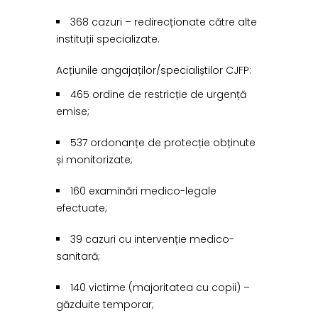
368 cazuri – redirecționate către alte
instituții specializate.
Acțiunile angajaților/specialiștilor CJFP:
465 ordine de restricție de urgență
emise;
537 ordonanțe de protecție obținute
și monitorizate;
160 examinări medico-legale
efectuate;
39 cazuri cu intervenție medico-
sanitară;
140 victime (majoritatea cu copii) –
găzduite temporar;