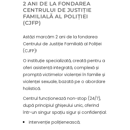
2 ANI DE LA FONDAREA
CENTRULUI DE JUSTIȚIE
FAMILIALĂ AL POLIȚIEI
(CJFP)
Astăzi marcăm 2 ani de la fondarea
Centrului de Justiție Familială al Poliției
(CJFP)!
O instituție specializată, creată pentru a
oferi asistență integrată, complexă și
promptă victimelor violenței în familie și
violenței sexuale, bazată pe o abordare
holistică.
Centrul funcționează non-stop (24/7),
după principiul ghișeului unic, oferind
într-un singur spațiu sigur și confidențial:
intervenție polițienească;