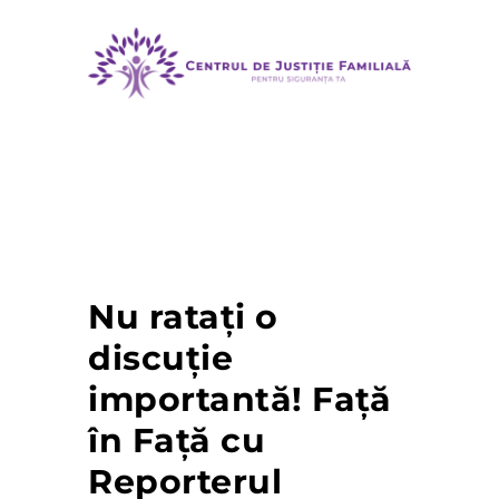
MENU
Nu ratați o
discuție
importantă! Față
în Față cu
Reporterul