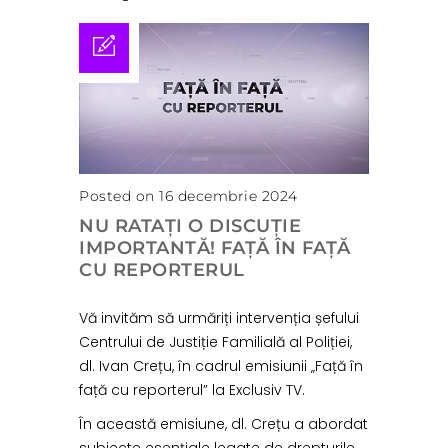
Posted on 16 decembrie 2024
NU RATAȚI O DISCUȚIE
IMPORTANTĂ! FAȚĂ ÎN FAȚĂ
CU REPORTERUL
Vă invităm să urmăriți intervenția șefului
Centrului de Justiție Familială al Poliției,
dl. Ivan Crețu, în cadrul emisiunii „Față în
față cu reporterul” la Exclusiv TV.
În această emisiune, dl. Crețu a abordat
subiecte esențiale legate de drepturile