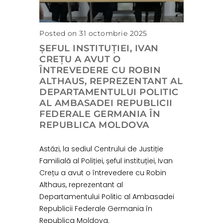
Posted on 31 octombrie 2025
ȘEFUL INSTITUȚIEI, IVAN
CREȚU A AVUT O
ÎNTREVEDERE CU ROBIN
ALTHAUS, REPREZENTANT AL
DEPARTAMENTULUI POLITIC
AL AMBASADEI REPUBLICII
FEDERALE GERMANIA ÎN
REPUBLICA MOLDOVA
Astăzi, la sediul Centrului de Justiție
Familială al Poliției, șeful instituției, Ivan
Crețu a avut o întrevedere cu Robin
Althaus, reprezentant al
Departamentului Politic al Ambasadei
Republicii Federale Germania în
Republica Moldova.