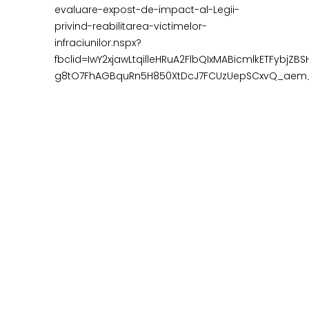
evaluare-expost-de-impact-al-Legii-
privind-reabilitarea-victimelor-
infraciunilor.nspx?
fbclid=IwY2xjawLtqilleHRuA2FlbQIxMABicmlkETFybjZ
g8tO7FhAGBquRn5H850XtDcJ7FCUzUepSCxvQ_aem